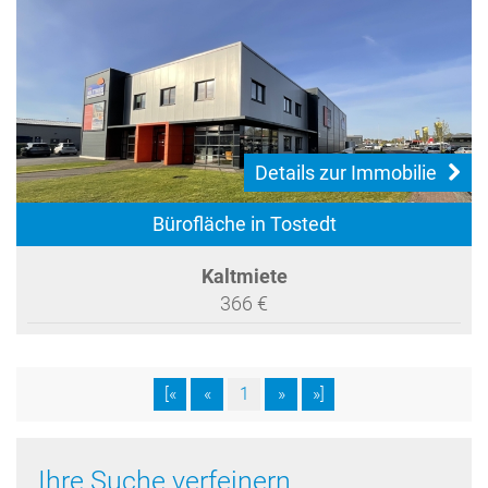
Details zur Immobilie
Bürofläche in Tostedt
Kaltmiete
366 €
[«
«
1
»
»]
Ihre Suche verfeinern