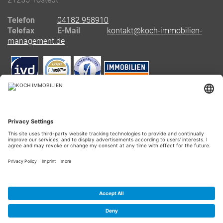
Telefon
04182 958910
Telefax
E-Mail
kontakt@koch-immobilien-
management.de
LAGE & ROUTENPLANUNG
Routenplanung zu uns
Copyright 2026 bei KOCH IMMOBILIEN - Alle Rechte
vorbehalten.