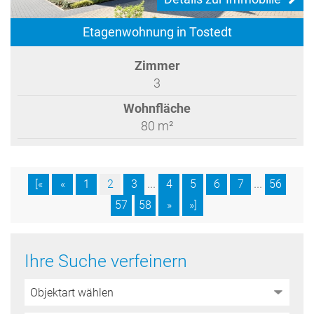
Etagenwohnung in Tostedt
Zimmer
3
Wohnfläche
80 m²
...
...
[«
«
1
2
3
4
5
6
7
56
57
58
»
»]
Ihre Suche verfeinern