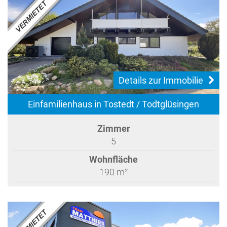
Details zur Immobilie
Einfamilienhaus in Tostedt / Todtglüsingen
Zimmer
5
Wohnfläche
190 m²