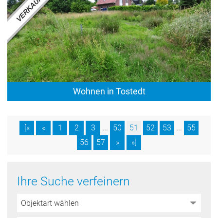
Wohnen in Tostedt
...
...
[«
«
1
2
3
50
51
52
53
55
56
57
»
»]
Ihre Suche verfeinern