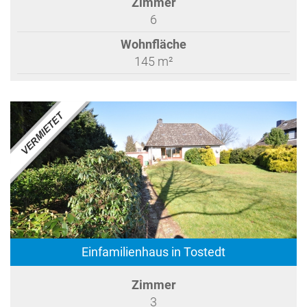
Zimmer
6
Wohnfläche
145 m²
Einfamilienhaus in Tostedt
Zimmer
3